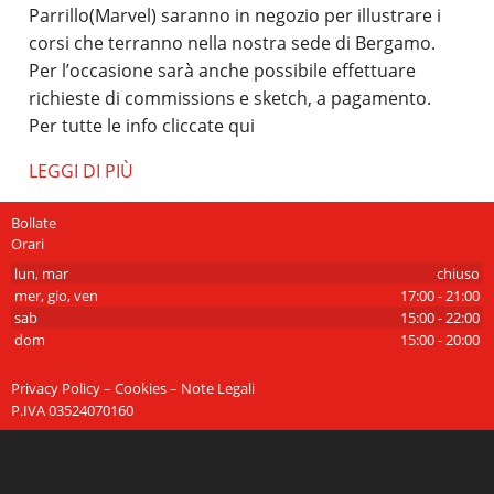
Parrillo(Marvel) saranno in negozio per illustrare i
corsi che terranno nella nostra sede di Bergamo.
Per l’occasione sarà anche possibile effettuare
richieste di commissions e sketch, a pagamento.
Per tutte le info cliccate qui
LEGGI DI PIÙ
Bollate
Orari
lun, mar
chiuso
mer, gio, ven
17:00 - 21:00
sab
15:00 - 22:00
dom
15:00 - 20:00
Privacy Policy – Cookies – Note Legali
P.IVA 03524070160