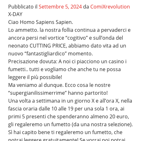
Pubblicato il
Settembre 5, 2024
da
ComiXrevolution
X-DAY
Ciao Homo Sapiens Sapien.
Lo ammetto. la nostra follia continua a pervaderci e
ancora persi nel vortice “cogitivo” e sull’onda del
neonato CUTTING PRICE, abbiamo dato vita ad un
nuovo “fantastigliardico” momento.
Precisazione dovuta: A noi ci piacciono un casino i
fumetti.. tutti e vogliamo che anche tu ne possa
leggere il più possibile!
Ma veniamo al dunque. Ecco cosa le nostre
“supergianilissimerrime” hanno partorito!
Una volta a settimana in un giorno X e all’ora X, nella
fascia oraria dalle 10 alle 19 per una sola 1 ora, ai
primi 5 presenti che spenderanno almeno 20 euro,
gli regaleremo un fumetto (da una nostra selezione).
Sì hai capito bene ti regaleremo un fumetto, che
potrai leggere gratuitamente! Se vorrai poi potrai