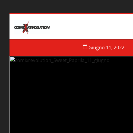
NEWS
PRIVACY POLICY AND COOKIES
GDPR
Giugno 11, 2022
Nuovi arrivi
Ul
Arrivi del
2 Novembre
Riv
Pro
E-C
Nuovi eventi
Nu
Meet & Greet con Emanuela Lupacchino
Hon
Open Day Scuola di Fumetto
Mas
ComiXrevolution di Bollate 15/3/2025
Ext
OPEN DAY D&D Domenica 19/01/2025 ore
Kin