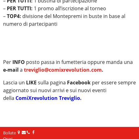
–
PER TUTTI:
1 bustina di partecipazione
–
PER TUTTI:
1 promo all’iscrizione al torneo
–
TOP4:
divisione del Montepremi in buste in base al
numero di partecipanti
Per
INFO
posto passa in fumetteria oppure manda una
e-mail
a
treviglio@comixrevolution.com
.
Lascia un
LIKE
sulla pagina
Facebook
per essere sempre
aggiornato sui nuovi arrivi e sui nuovi eventi
della
ComiXrevolution Treviglio
.
Bollate
Orari