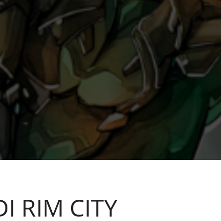
x Ross
I RIM CITY