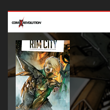
NEWS
PRIVACY POLICY AND COOKIES
GDPR
Nuovi arrivi
Ul
Arrivi del
2 Novembre
Riv
Pro
E-C
Nuovi eventi
Nu
Meet & Greet con Emanuela Lupacchino
Hon
Open Day Scuola di Fumetto
Mas
ComiXrevolution di Bollate 15/3/2025
Ext
OPEN DAY D&D Domenica 19/01/2025 ore
Kin