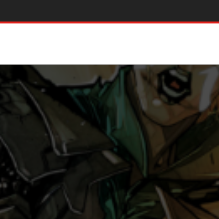
CONTATTI
CHI SIAMO
time news
iste Aggiornamento Mensile
getti Culturali
ommerce di ComiXrevolution
ove recensioni
eko Akabane’s Bodyguards by
amitsu Nigatsu
reme Carnage: Una morte in famiglia
gdom Come Dc Pocket By Mark Waid e