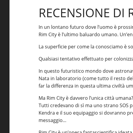
RECENSIONE DI R
In un lontano futuro dove l’uomo è prossim
Rim City è l’ultimo baluardo umano. Un’en
La superficie per come la conosciamo è sol
Qualsiasi tentativo effettuato per coloniz
In questo futuristico mondo dove astronavi
Nata in laboratorio (come tutto il resto d
far la differenza in questa ultima civiltà u
Ma Rim City è davvero l’unica città umana
Tutti credevano di sì ma uno strano SOS pr
Kendra e il suo equipaggio si dovranno pre
messaggio…
Rim City è un’opera fantascientifica idea