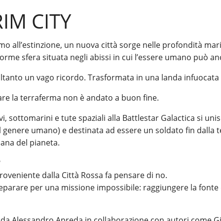
IM CITY
o all’estinzione, un nuova città sorge nelle profondità mar
orme sfera situata negli abissi in cui l’essere umano può a
tanto un vago ricordo. Trasformata in una landa infuocata i
zare la terraferma non è andato a buon fine.
, sottomarini e tute spaziali alla Battlestar Galactica si un
el genere umano) e destinata ad essere un soldato fin dalla 
mana del pianeta.
?
oveniente dalla Città Rossa fa pensare di no.
parare per una missione impossibile: raggiungere la fonte d
ta da Alessandro Apreda in collaborazione con autori come