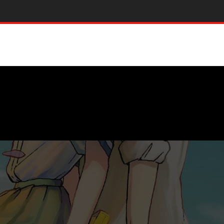
CONTATTI
CHI SIAMO
time news
iste Aggiornamento Mensile
getti Culturali
ommerce di ComiXrevolution
ove recensioni
eko Akabane’s Bodyguards by
amitsu Nigatsu
reme Carnage: Una morte in famiglia
gdom Come Dc Pocket By Mark Waid e