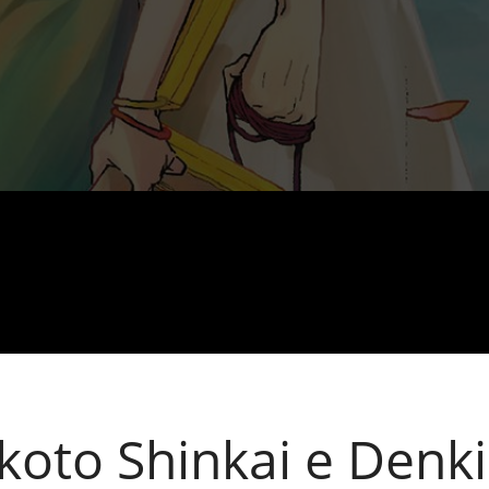
x Ross
koto Shinkai e Den