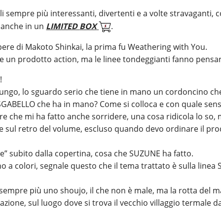
oli sempre più interessanti, divertenti e a volte stravaganti
e anche
in un
LIMITED
BOX
.
pere di
Makoto
Shinkai
, la
prima fu
Weathering
with
You
.
ome un prodotto
action
, ma le linee tondeggianti fanno pens
!
o lungo, lo sguardo serio che tiene in mano un cordoncino che 
SGABELLO che ha in mano? Come si colloca e con quale senso 
re che mi ha fatto anche sorridere, una cosa ridicola lo so,
 sul retro del volume, escluso quando devo ordinare il prod
e” subito dalla copertina, cosa che SUZUNE ha fatto.
a colori, segnale questo che il tema trattato è sulla linea
e sempre più uno
shoujo
, il che non è male, ma la rotta del
zione, sul luogo dove si trova il vecchio villaggio termale 