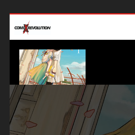
NEWS
PRIVACY POLICY AND COOKIES
GDPR
Nuovi arrivi
Ul
Arrivi del
2 Novembre
Riv
Pro
E-C
Nuovi eventi
Nu
Meet & Greet con Emanuela Lupacchino
Hon
Open Day Scuola di Fumetto
Mas
ComiXrevolution di Bollate 15/3/2025
Ext
OPEN DAY D&D Domenica 19/01/2025 ore
Kin