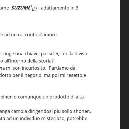
, come
SUZUME
, adattamento in
3
are
ad un
racconto d’amore.
cinge una chiave, passi lei, con la divisa
all’interno della storia?
 ma mi son incuriosito. Partiamo dal
otto per il negozio, ma poi mi resetto e
Seinen
o comunque un prodotto di alta
 manga cambia dirigendosi più sollo
shonen
,
data
ad un
individuo misterioso, potrebbe